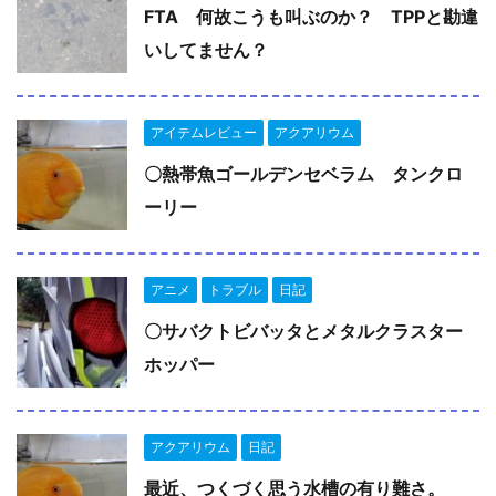
FTA 何故こうも叫ぶのか？ TPPと勘違
いしてません？
アイテムレビュー
アクアリウム
〇熱帯魚ゴールデンセベラム タンクロ
ーリー
アニメ
トラブル
日記
〇サバクトビバッタとメタルクラスター
ホッパー
アクアリウム
日記
最近、つくづく思う水槽の有り難さ。