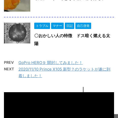
トラブル
マナー
日記
自己啓発
〇おかしい人の特徴 ドス暗く燃える太
陽
PREV
GoPro HERO９ 開封してみました！
NEXT
2020/11/10 Prince X105 新型？のラケットが遂に到
着しました！
動
画
プ
レ
ー