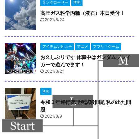
タンクローリー
学習
高圧ガス科学丙種（液石）本日受付！
2021/8/24
アイテムレビュー
アニメ
アプリ・ゲーム
お久しぶりです 休職中はガンダムブレイ
カーで遊んでます！
2021/8/21
学習
令和３年運行管理者試験問題 私の出た問
題
2021/8/9