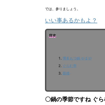
では、参りましょう。
いい事あるかもよ？
目次
博多もつ鍋 やまや
ぐらむ亭
最後
〇鍋の季節ですね ぐ