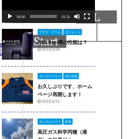
ー
ヤ
ー
00:00
01:31
アプリ・ゲーム
ガジェット
PS5 Pro 噂の性能は？
2022/3/26
タンクローリー
自己啓発
お久しぶりです、ホーム
ページ再開します！
2022/3/12
タンクローリー
学習
高圧ガス科学丙種（液