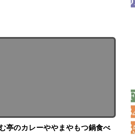
らむ亭のカレーややまやもつ鍋食べ