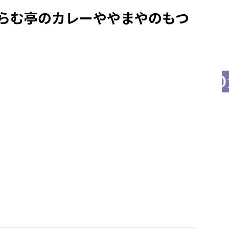
ぐらむ亭のカレーややまやのもつ