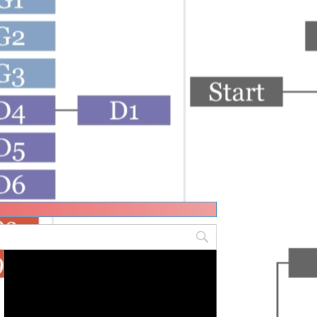
動
画
プ
レ