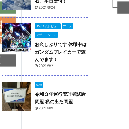
石）本日受付！
2021/8/24
アイテムレビュー
アニメ
アプリ・ゲーム
お久しぶりです 休職中は
ガンダムブレイカーで遊
んでます！
2021/8/21
学習
令和３年運行管理者試験
問題 私の出た問題
2021/8/9