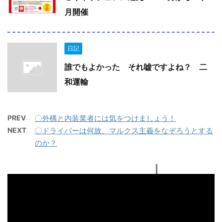
月開催
日記
誰でもよかった それ嘘ですよね？ 二
和運輸
PREV
〇外構と内装業者には気をつけましょう！
NEXT
〇ドライバーは何故、マルクス主義をなぞろうとする
のか？
動
画
プ
レ