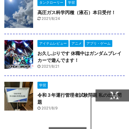
タンクローリー
学習
高圧ガス科学丙種（液石）本日受付！
2021/8/24
アイテムレビュー
アニメ
アプリ・ゲーム
お久しぶりです 休職中はガンダムブレイ
カーで遊んでます！
2021/8/21
学習
令和３年運行管理者試験問題 私の出た問
題
2021/8/9