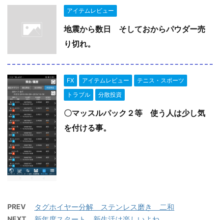
アイテムレビュー
地震から数日 そしておからパウダー売
り切れ。
FX
アイテムレビュー
テニス・スポーツ
トラブル
分散投資
〇マッスルパック２等 使う人は少し気
を付ける事。
PREV
タグホイヤー分解 ステンレス磨き 二和
NEXT
新年度スタート 新生活は楽しいよね。