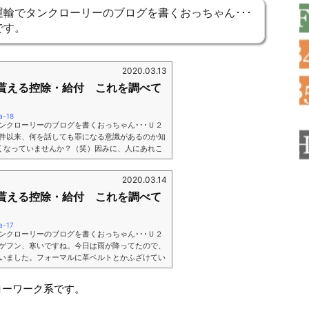
輸でタンクローリーのブログを書くおっちゃん･･･
です。
2020.03.13
貰える控除・給付 これを調べて
a-18
ンクローリーのブログを書くおっちゃん･･･Ｕ２
件以来、何を話しても罪になる意識があるのか知
狭くなっていませんか？（笑）因みに、人にあれこ
必要ですからね。「私はかかっても平気だよ。」
ために言っていることで･･･実際、人に心配をか
2020.03.14
うことではないでしょうか？不安そうにニュース
貰える控除・給付 これを調べて
のって病院振りまいているのと何が変わるのでし
.
a-17
ンクローリーのブログを書くおっちゃん･･･Ｕ２
ゲフン、寒いですね。今日は雨が降ってたので、
いました。フォーマルに革ベルトとかふざけてい
ンベルトがお似合いみたいです（笑）ベルトを外
きな時にベルトを変えられて楽しいですよ。Air
ローワーク系です。
ット 腕時計 ベルト 交換 工具 腕時計 バンド 腕時計
posted with カエレバ goodplace Yahooシ