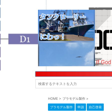
今日も名古屋の街のどこかで走っています！
HOME
>
プラモデル製作
>
プラモデル製作
申請
自己啓発