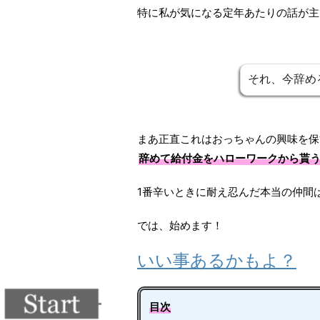
ョッピングAmaz...
特に私が気になる定年あたりの話が主
それ、今辞め
まあ正直これはおっちゃんの興味を保
辞めて給付金をハローワークから貰
1番辛いときに耐え忍んだ本当の仲間
では、始めます！
いい事あるかもよ？
目次