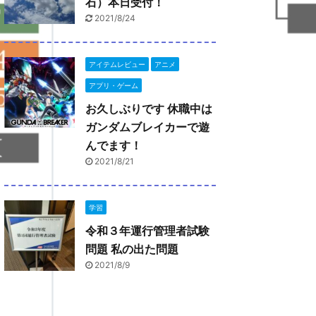
石）本日受付！
2021/8/24
アイテムレビュー
アニメ
アプリ・ゲーム
お久しぶりです 休職中は
ガンダムブレイカーで遊
んでます！
2021/8/21
学習
令和３年運行管理者試験
問題 私の出た問題
2021/8/9