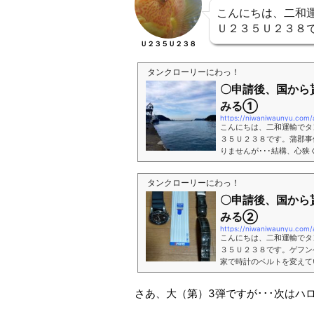
こんにちは、二和運
Ｕ２３５Ｕ２３８
Ｕ２３５Ｕ２３８
タンクローリーにわっ！
〇申請後、国から
みる①
https://niwaniwaunyu.com/
こんにちは、二和運輸でタ
３５Ｕ２３８です。蒲郡事
りませんが･･･結構、心
れ言う前に我慢することも
この言葉、聞いてる貴方の
タンクローリーにわっ！
けないということはこうい
〇申請後、国から
見て、周りに言い回ってる
ょうかね？まあ、個人なり..
みる②
https://niwaniwaunyu.com/
こんにちは、二和運輸でタ
３５Ｕ２３８です。ゲフン
家で時計のベルトを変えて
たブルーカラーは、ウレタ
す物を1本持って置くと、好
さあ、大（第）3弾ですが･･･次はハ
self バネ棒外し バネ棒セ
ベルト サイズ選べる (22ｍｍ)