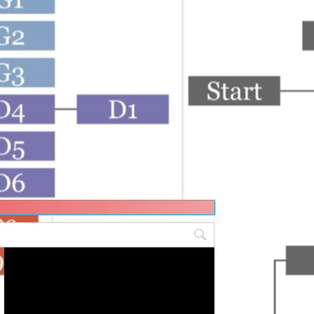
動
画
プ
レ