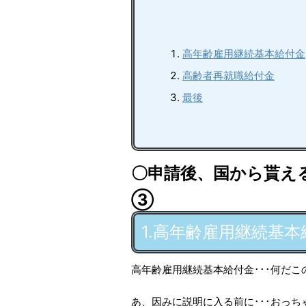
高年齢雇用継続基本給付金
高齢者再就職給付金
最後
〇申請後、国から貰え
③
1.高年齢雇用継続基本
高年齢雇用継続基本給付金･･･何だ
あ、因みに説明に入る前に･･･おっ