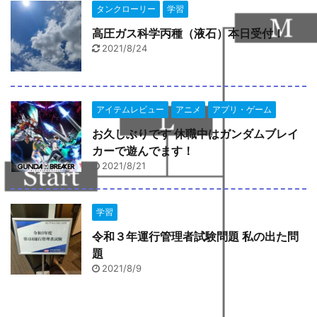
タンクローリー
学習
高圧ガス科学丙種（液石）本日受付！
2021/8/24
アイテムレビュー
アニメ
アプリ・ゲーム
お久しぶりです 休職中はガンダムブレイ
カーで遊んでます！
2021/8/21
学習
令和３年運行管理者試験問題 私の出た問
題
2021/8/9