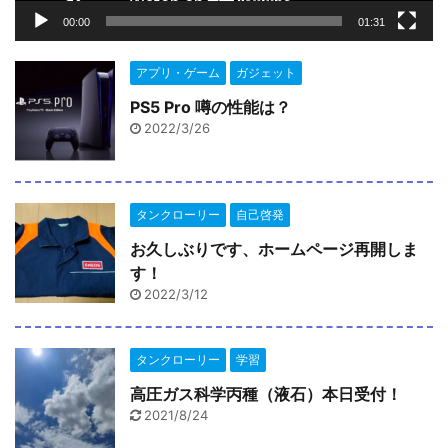
00:00
01:31
アプリ・ゲーム
ガジェット
PS5 Pro 噂の性能は？
2022/3/26
タンクローリー
自己啓発
お久しぶりです、ホームページ再開しま
す！
2022/3/12
タンクローリー
学習
高圧ガス科学丙種（液石）本日受付！
2021/8/24