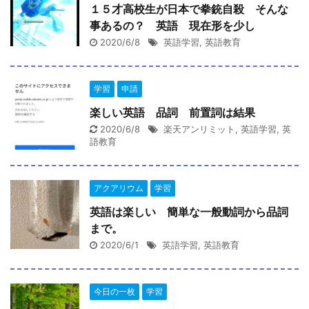
１５才高校生が日本で拳銃自殺 そんな
事あるの？ 英語 現在形を少し
2020/6/8
英語学習
,
英語教育
学習
申請
楽しい英語 品詞 前置詞は結果
2020/6/8
楽天アンリミット
,
英語学習
,
英
語教育
アクアリウム
学習
英語は楽しい 簡単な一般動詞から品詞
まで。
2020/6/1
英語学習
,
英語教育
今日の一枚
学習