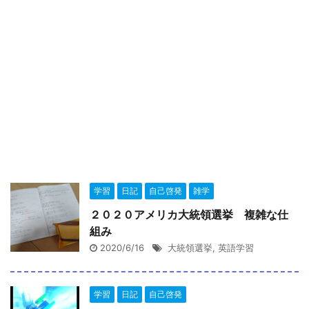
学習
日記
自己啓発
雑学
２０２０アメリカ大統領選挙 複雑な仕
組み
2020/6/16
大統領選挙
,
英語学習
学習
日記
自己啓発