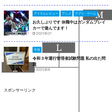
アイテムレビュー
アニメ
アプリ・ゲーム
お久しぶりです 休職中はガンダムブレイ
カーで遊んでます！
2021/8/21
学習
令和３年運行管理者試験問題 私の出た問
題
2021/8/9
スポンサーリンク