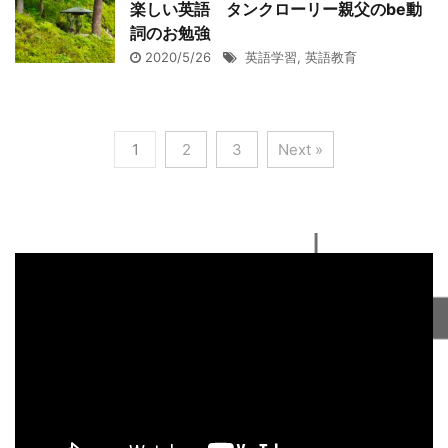
楽しい英語 タンクローリー親父のbe動
詞のお勉強
2020/5/26
英語学習
,
英語教育
1
2
3
Next »
動
画
プ
レ
ー
ヤ
ー