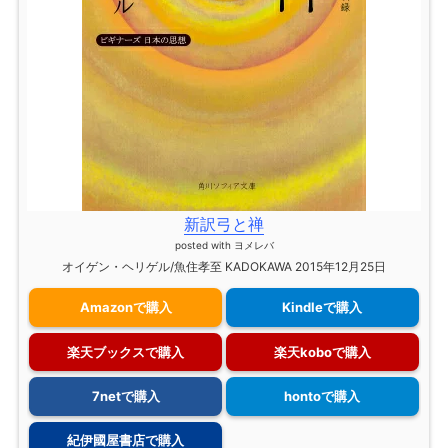
新訳弓と禅
posted with
ヨメレバ
オイゲン・ヘリゲル/魚住孝至 KADOKAWA 2015年12月25日
Amazonで購入
Kindleで購入
楽天ブックスで購入
楽天koboで購入
7netで購入
hontoで購入
紀伊國屋書店で購入