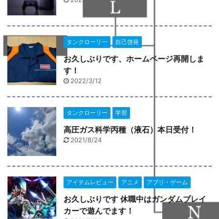
タンクローリー
自己啓発
お久しぶりです、ホームページ再開しま
す！
2022/3/12
タンクローリー
学習
高圧ガス科学丙種（液石）本日受付！
2021/8/24
アイテムレビュー
アニメ
アプリ・ゲーム
お久しぶりです 休職中はガンダムブレイ
カーで遊んでます！