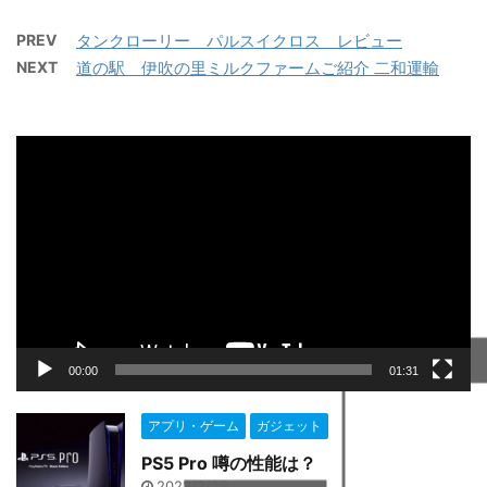
PREV
タンクローリー パルスイクロス レビュー
NEXT
道の駅 伊吹の里ミルクファームご紹介 二和運輸
動
画
プ
レ
ー
ヤ
ー
00:00
01:31
アプリ・ゲーム
ガジェット
PS5 Pro 噂の性能は？
2022/3/26