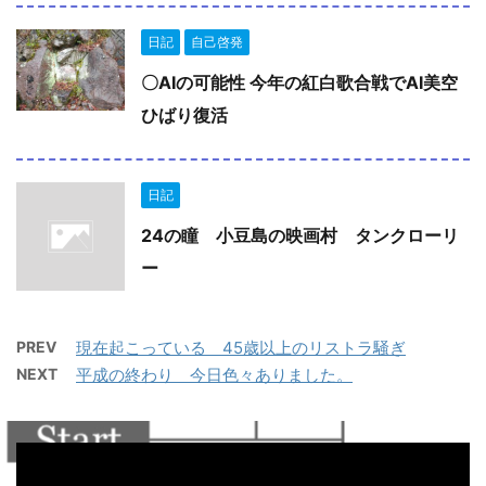
日記
自己啓発
〇AIの可能性 今年の紅白歌合戦でAI美空
ひばり復活
日記
24の瞳 小豆島の映画村 タンクローリ
ー
PREV
現在起こっている 45歳以上のリストラ騒ぎ
NEXT
平成の終わり 今日色々ありました。
動
画