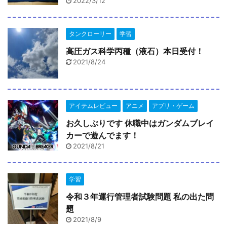
2022/3/12
タンクローリー
学習
高圧ガス科学丙種（液石）本日受付！
2021/8/24
アイテムレビュー
アニメ
アプリ・ゲーム
お久しぶりです 休職中はガンダムブレイ
カーで遊んでます！
2021/8/21
学習
令和３年運行管理者試験問題 私の出た問
題
2021/8/9