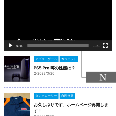
プ
レ
ー
ヤ
ー
00:00
01:31
アプリ・ゲーム
ガジェット
PS5 Pro 噂の性能は？
2022/3/26
タンクローリー
自己啓発
お久しぶりです、ホームページ再開しま
す！