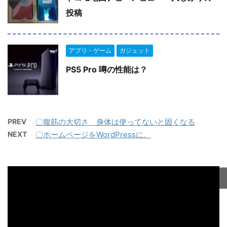
投稿
アプリ・ゲーム
ガジェット
PS5 Pro 噂の性能は？
PREV
〇腹筋の大切さ 身体は使ってないと固くなる
NEXT
〇ホームページをWordPressに。
動
画
プ
レ
ー
ヤ