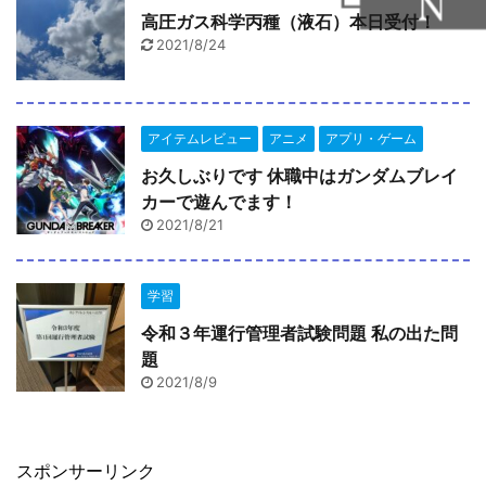
高圧ガス科学丙種（液石）本日受付！
2021/8/24
アイテムレビュー
アニメ
アプリ・ゲーム
お久しぶりです 休職中はガンダムブレイ
カーで遊んでます！
2021/8/21
学習
令和３年運行管理者試験問題 私の出た問
題
2021/8/9
スポンサーリンク