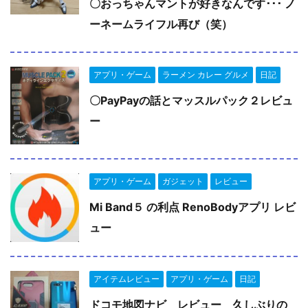
〇おっちゃんマントが好きなんです･･･ ノ
ーネームライフル再び（笑）
アプリ・ゲーム
ラーメン カレー グルメ
日記
〇PayPayの話とマッスルパック２レビュ
ー
アプリ・ゲーム
ガジェット
レビュー
Mi Band５ の利点 RenoBodyアプリ レビ
ュー
アイテムレビュー
アプリ・ゲーム
日記
ドコモ地図ナビ レビュー 久しぶりの