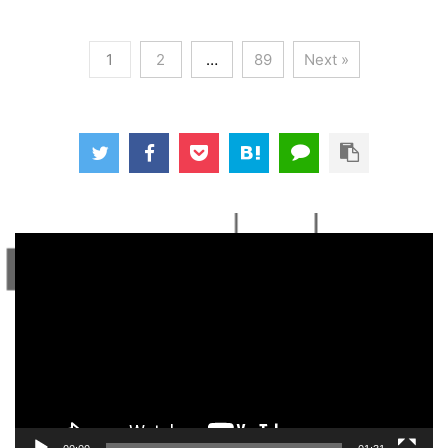
1
2
…
89
Next »
動
画
プ
レ
ー
ヤ
ー