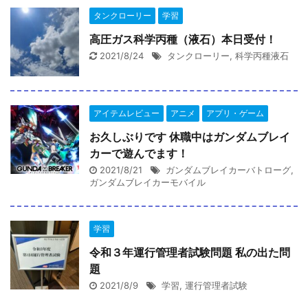
タンクローリー
学習
高圧ガス科学丙種（液石）本日受付！
2021/8/24
タンクローリー
,
科学丙種液石
アイテムレビュー
アニメ
アプリ・ゲーム
お久しぶりです 休職中はガンダムブレイ
カーで遊んでます！
2021/8/21
ガンダムブレイカーバトローグ
,
ガンダムブレイカーモバイル
学習
令和３年運行管理者試験問題 私の出た問
題
2021/8/9
学習
,
運行管理者試験